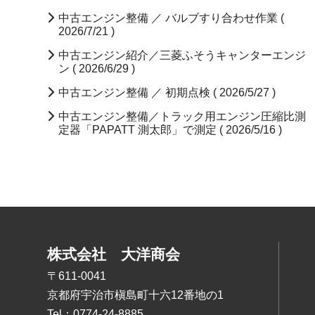
中古エンジン整備 ／ バルブすり合わせ作業 (
2026/7/21 )
中古エンジン紹介／三菱ふそうキャンターエンジ
ン ( 2026/6/29 )
中古エンジン整備 ／ 初期点検 ( 2026/5/27 )
中古エンジン整備／トラック用エンジン圧縮比測
定器「PAPATT 測太郎」で測定 ( 2026/5/16 )
株式会社
大洋商会
〒611-0041
京都府宇治市槇島町十六12番地の1
Tel：0774-24-8885